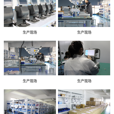
生产现场
生产现场
生产现场
生产现场