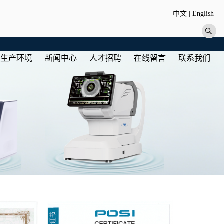
中文
|
English
生产环境
新闻中心
人才招聘
在线留言
联系我们