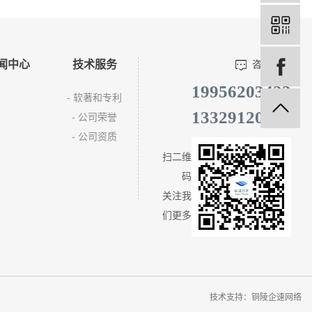
闻中心
技术服务
咨询电话
19956203423
- 软著和专利
13329120781
- 公司荣誉
- 公司资质
扫二维
码
关注我
们更多
技术支持：
铜陵企速网络