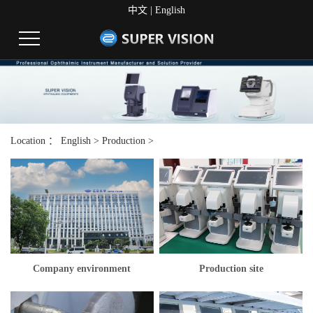
中文
|
English
Location ：
English
>
Production
>
Company environment
Production site