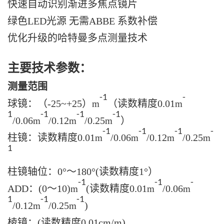
快速自动识别渐进多焦点镜片
绿色LED光源 无需ABBE 系数补偿
优化升级的哈特曼多点测量技术
主要技术参数：
测量范围
-1
-
球镜：（-25~+25）
（读数精度0.01
m
m
1
-1
-1
-1
/0.06
/0.12
/0.25
）
m
m
m
-1
-1
-1
-
柱镜：读数精度0.01
/0.06
/0.12
/0.25
m
m
m
m
1
柱镜轴位：0°～180°(读数精度1°）
-1
-1
-
ADD：(0～10)
(读数精度0.01
/0.06
m
m
m
1
-1
-1
/0.12
/0.25
)
m
m
棱镜：(读数精度0.01cm/m)