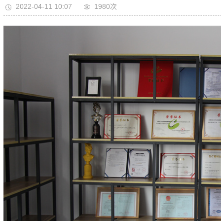
2022-04-11 10:07
1980次